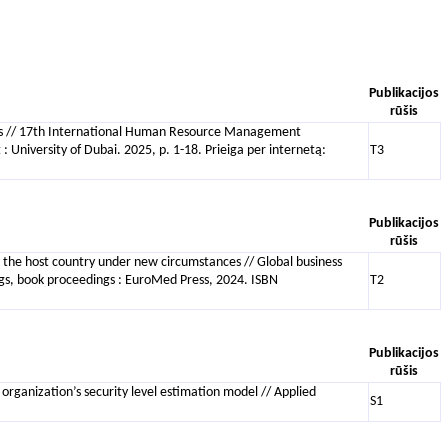
Publikacijos
rūšis
ers // 17th International Human Resource Management
niversity of Dubai. 2025, p. 1-18. Prieiga per internetą:
T3
Publikacijos
rūšis
 the host country under new circumstances // Global business
ngs, book proceedings : EuroMed Press, 2024. ISBN
T2
Publikacijos
rūšis
 organization’s security level estimation model // Applied
S1