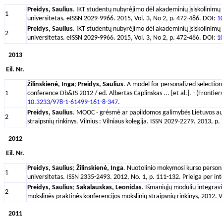
Preidys, Saulius
. IKT studentų nubyrėjimo dėl akademinių įsiskolinimų
1
universitetas. eISSN 2029-9966. 2015, Vol. 3, No 2, p. 472-486. DOI:
1
Preidys, Saulius
. IKT studentų nubyrėjimo dėl akademinių įsiskolinimų
2
universitetas. eISSN 2029-9966. 2015, Vol. 3, No 2, p. 472-486. DOI:
1
2013
Eil. Nr.
Žilinskienė, Inga
;
Preidys, Saulius
. A model for personalized selectio
1
conference Db&IS 2012 / ed. Albertas Caplinskas ... [et al.]. - (Fronti
10.3233/978-1-61499-161-8-347
.
Preidys, Saulius
. MOOC - grėsmė ar papildomos galimybės Lietuvos aukš
2
straipsnių rinkinys. Vilnius : Vilniaus kolegija. ISSN 2029-2279. 2013, p.
2012
Eil. Nr.
Preidys, Saulius
;
Žilinskienė, Inga
. Nuotolinio mokymosi kurso personal
1
universitetas. ISSN 2335-2493. 2012, No. 1, p. 111-132. Prieiga per in
Preidys, Saulius
;
Sakalauskas, Leonidas
. Išmaniųjų modulių integravi
2
mokslinės-praktinės konferencijos mokslinių straipsnių rinkinys, 2012. V
2011