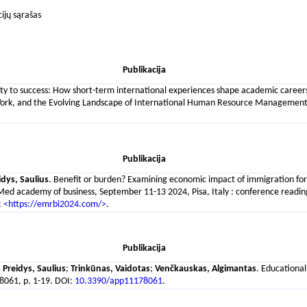
cijų sąrašas
Publikacija
ity to success: How short-term international experiences shape academic care
Work, and the Evolving Landscape of International Human Resource Management : U
Publikacija
idys, Saulius
. Benefit or burden? Examining economic impact of immigration for
Med academy of business, September 11-13 2024, Pisa, Italy : conference readi
:
<https://emrbi2024.com/>
.
Publikacija
;
Preidys, Saulius
;
Trinkūnas, Vaidotas
;
Venčkauskas, Algimantas
. Educational
 8061, p. 1-19. DOI:
10.3390/app11178061
.