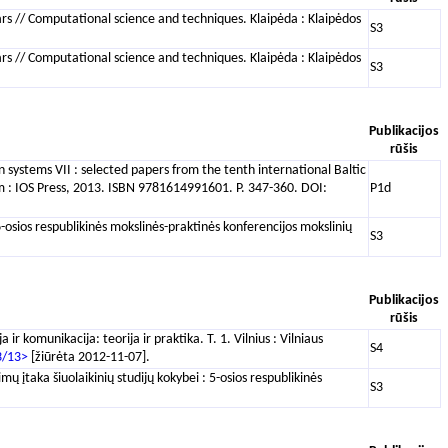
ars // Computational science and techniques. Klaipėda : Klaipėdos
S3
ars // Computational science and techniques. Klaipėda : Klaipėdos
S3
Publikacijos
rūšis
n systems VII : selected papers from the tenth international Baltic
rdam : IOS Press, 2013. ISBN 9781614991601. P. 347-360. DOI:
P1d
osios respublikinės mokslinės-praktinės konferencijos mokslinių
S3
Publikacijos
rūšis
 komunikacija: teorija ir praktika. T. 1. Vilnius : Vilniaus
S4
3/13>
[žiūrėta 2012-11-07].
 įtaka šiuolaikinių studijų kokybei : 5-osios respublikinės
S3