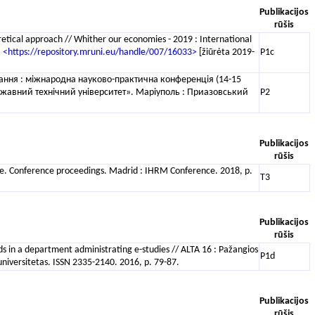
Publikacijos
rūšis
retical approach // Whither our economies - 2019 : International
:
<https://repository.mruni.eu/handle/007/16033>
[žiūrėta 2019-
P1c
подолання : міжнародна науково-практична конференція (14-15
ржавний технічний університет». Маріуполь : Приазовський
P2
Publikacijos
rūšis
ce. Conference proceedings. Madrid : IHRM Conference. 2018, p.
T3
Publikacijos
rūšis
ds in a department administrating e-studies // ALTA 16 : Pažangios
P1d
niversitetas. ISSN 2335-2140. 2016, p. 79-87.
Publikacijos
rūšis