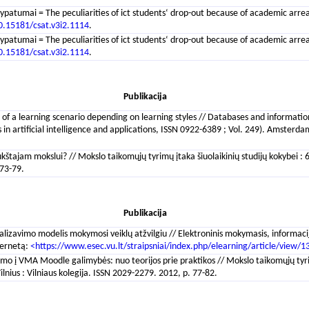
 ypatumai = The peculiarities of ict students‘ drop-out because of academic arre
0.15181/csat.v3i2.1114
.
 ypatumai = The peculiarities of ict students‘ drop-out because of academic arre
0.15181/csat.v3i2.1114
.
Publikacija
n of a learning scenario depending on learning styles // Databases and informatio
ers in artificial intelligence and applications, ISSN 0922-6389 ; Vol. 249). Amste
tajam mokslui? // Mokslo taikomųjų tyrimų įtaka šiuolaikinių studijų kokybei : 6-
 73-79.
Publikacija
izavimo modelis mokymosi veiklų atžvilgiu // Elektroninis mokymasis, informacija ir
ternetą:
<https://www.esec.vu.lt/straipsniai/index.php/elearning/article/view/1
mo į VMA Moodle galimybės: nuo teorijos prie praktikos // Mokslo taikomųjų tyrimų
ilnius : Vilniaus kolegija. ISSN 2029-2279. 2012, p. 77-82.