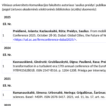
Vilniaus universiteto Komunikacijos fakulteto autoriaus 'saulius preidys' publika
(pagal Lietuvos akademinės elektroninės bibliotekos (eLABa) duomenis)
:
2025
Eil. Nr.
Preidienė, Jolanta
;
Kazlauskaitė, Rūta
;
Preidys, Saulius
. From mobil
1
Conference 2025, October 28-30, Dubai: Global Cities, the Future of 
<https://ud.ac.ae/ihrmconference-dubai2025/>
.
2024
Eil. Nr.
Kasnauskienė, Gindrutė
;
Grubliauskytė, Digna
;
Paulienė, Rasa
;
Pre
1
transformation in a turbulent era:17th annual conference of the Euro
9789925628018. ISSN 2547-8516. p. 1204-1208. Prieiga per internetą
2021
Eil. Nr.
Ramanauskaitė, Simona
;
Urbonaitė, Neringa
;
Grigaliūnas, Šarūnas
1
sciences. Basel : MDPI. ISSN 2076-3417. 2021, vol. 11, iss. 17, art. no.
2019