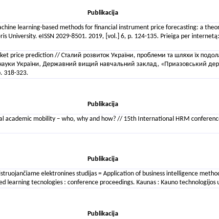
Publikacija
achine learning-based methods for financial instrument price forecasting: a theo
is University. eISSN 2029-8501. 2019, [vol.] 6, p. 124-135. Prieiga per internetą
ck market price prediction // Сталий розвиток України, проблеми та шляхи їх 
и і науки України, Державний вищий навчальний заклад, «Приазовський де
. 318-323.
Publikacija
nal academic mobility – who, why and how? // 15th International HRM conferen
Publikacija
istruojančiame elektronines studijas = Application of business intelligence metho
 learning tecnologies : conference proceedings. Kaunas : Kauno technologijos u
Publikacija