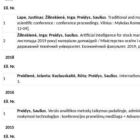
Eil. Nr.
Lape, Justinas
;
Žilinskienė, Inga
;
Preidys, Saulius
. Traditional and m
1
scientific conference : conference proceedings. Vilnius : Mykolas Romer
12-09].
Žilinskienė, Inga
;
Preidys, Saulius
. Artificial intelligence for sto
2
листопада 2019 року) матеріали доповідей / Міністерство освіт
державний технічний університет. Економічний факультет. 2019, p
2018
Eil. Nr.
Preidienė, Jolanta
;
Kazlauskaitė, Rūta
;
Preidys, Saulius
. Internatio
1
1.
2016
Eil. Nr.
Preidys, Saulius
. Verslo analitikos metodų taikymas padalinyje, admin
1
mokymosi technologijos : konferencijos pranešimų medžiaga = Advanced
2015
Eil. Nr.