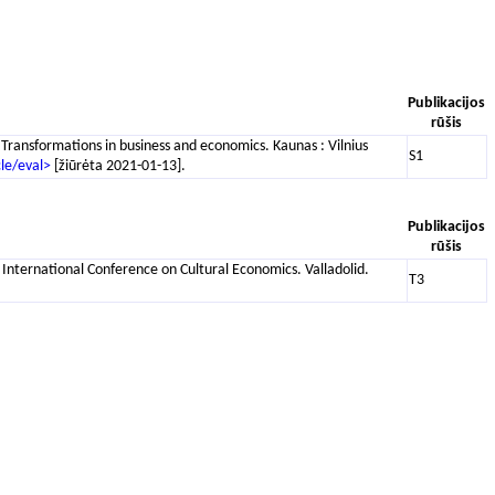
Publikacijos
rūšis
// Transformations in business and economics. Kaunas : Vilnius
S1
cle/eval>
[žiūrėta 2021-01-13].
Publikacijos
rūšis
 International Conference on Cultural Economics. Valladolid.
T3