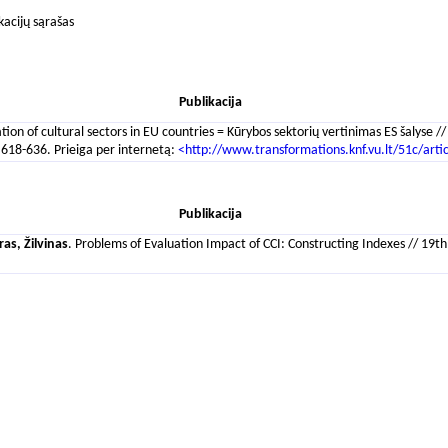
kacijų sąrašas
Publikacija
ation of cultural sectors in EU countries = Kūrybos sektorių vertinimas ES šalyse 
 618-636. Prieiga per internetą:
<http://www.transformations.knf.vu.lt/51c/arti
Publikacija
as, Žilvinas
. Problems of Evaluation Impact of CCI: Constructing Indexes // 19th