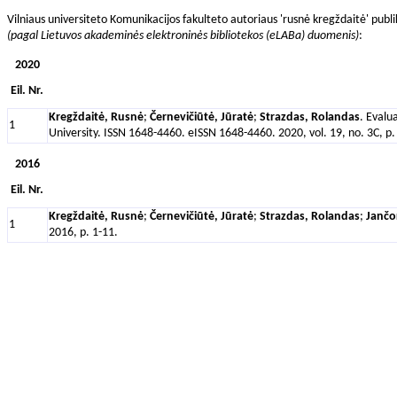
Vilniaus universiteto Komunikacijos fakulteto autoriaus 'rusnė kregždaitė' publi
(pagal Lietuvos akademinės elektroninės bibliotekos (eLABa) duomenis)
:
2020
Eil. Nr.
Kregždaitė, Rusnė
;
Černevičiūtė, Jūratė
;
Strazdas, Rolandas
. Evalu
1
University. ISSN 1648-4460. eISSN 1648-4460. 2020, vol. 19, no. 3C, p.
2016
Eil. Nr.
Kregždaitė, Rusnė
;
Černevičiūtė, Jūratė
;
Strazdas, Rolandas
;
Jančor
1
2016, p. 1-11.