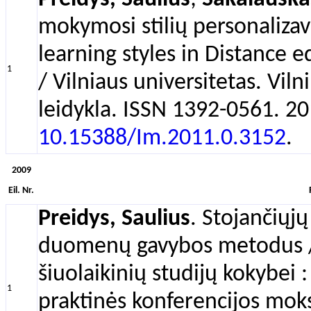
mokymosi stilių personalizav
learning styles in Distance 
1
/ Vilniaus universitetas. Viln
leidykla. ISSN 1392-0561. 201
10.15388/Im.2011.0.3152
.
2009
Eil. Nr.
Preidys, Saulius
. Stojančiųjų
duomenų gavybos metodus //
šiuolaikinių studijų kokybei :
1
praktinės konferencijos moksl