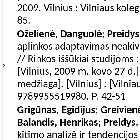
2009. Vilnius : Vilniaus kole
85.
Oželienė, Danguolė
;
Preidys
aplinkos adaptavimas neakiva
// Rinkos iššūkiai studijoms 
2
[Vilnius, 2009 m. kovo 27 d.
medžiaga]. [Vilnius] : [Vilnia
9789955519980. P. 42-51.
Grigūnas, Egidijus
;
Greivien
Balandis, Henrikas
;
Preidys,
kitimo analizė ir tendencijo