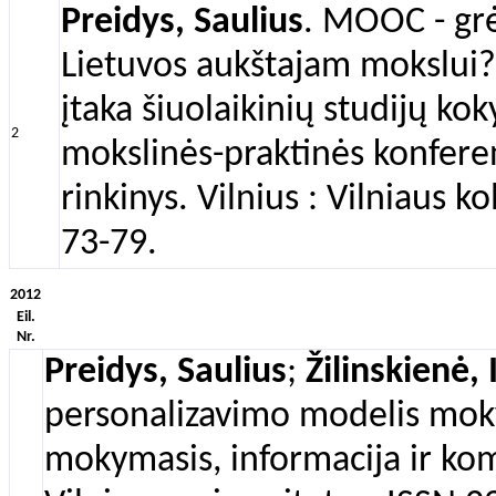
Preidys, Saulius
. MOOC - gr
Lietuvos aukštajam mokslui?
įtaka šiuolaikinių studijų kok
2
mokslinės-praktinės konferen
rinkinys. Vilnius : Vilniaus k
73-79.
2012
Eil.
Nr.
Preidys, Saulius
;
Žilinskienė, 
personalizavimo modelis mokym
mokymasis, informacija ir komun