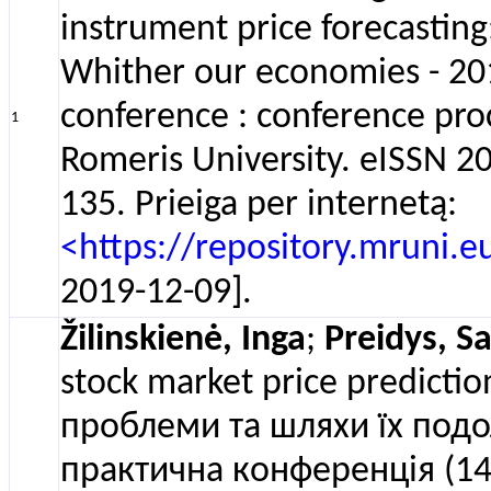
instrument price forecasting
Whither our economies - 2019
conference : conference proc
1
Romeris University. eISSN 20
135. Prieiga per internetą:
<https://repository.mruni.
2019-12-09].
Žilinskienė, Inga
;
Preidys, Sa
stock market price predicti
проблеми та шляхи їх подо
практична конференція (14