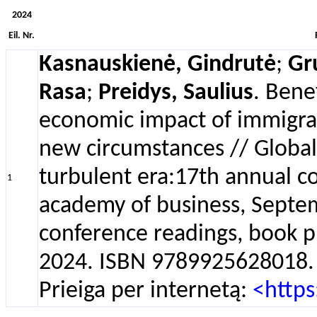
2024
Eil. Nr.
Kasnauskienė, Gindrutė
;
Gr
Rasa
;
Preidys, Saulius
. Bene
economic impact of immigrat
new circumstances // Global
turbulent era:17th annual 
1
academy of business, Septemb
conference readings, book p
2024. ISBN 9789925628018. 
Prieiga per internetą:
<http