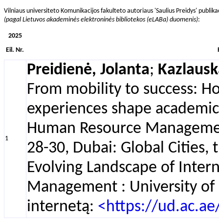
Vilniaus universiteto Komunikacijos fakulteto autoriaus 'Saulius Preidys' publika
(pagal Lietuvos akademinės elektroninės bibliotekos (eLABa) duomenis)
:
2025
Eil. Nr.
Preidienė, Jolanta
;
Kazlausk
From mobility to success: H
experiences shape academic 
Human Resource Managemen
1
28-30, Dubai: Global Cities,
Evolving Landscape of Inte
Management : University of D
internetą:
<https://ud.ac.a