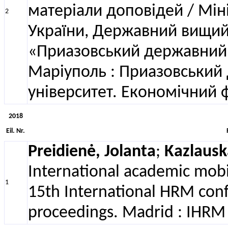
матеріали доповідей / Міні
2
України, Державний вищий
«Приазовський державний 
Маріуполь : Приазовський
університет. Економічний ф
2018
Eil. Nr.
Preidienė, Jolanta
;
Kazlausk
International academic mobi
1
15th International HRM con
proceedings. Madrid : IHRM 