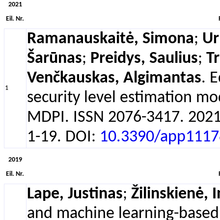
2021
Eil. Nr.
Ramanauskaitė, Simona
;
Ur
Šarūnas
;
Preidys, Saulius
;
T
Venčkauskas, Algimantas
. 
1
security level estimation mod
MDPI. ISSN 2076-3417. 2021, v
1-19. DOI:
10.3390/app111
2019
Eil. Nr.
Lape, Justinas
;
Žilinskienė, 
and machine learning-based 