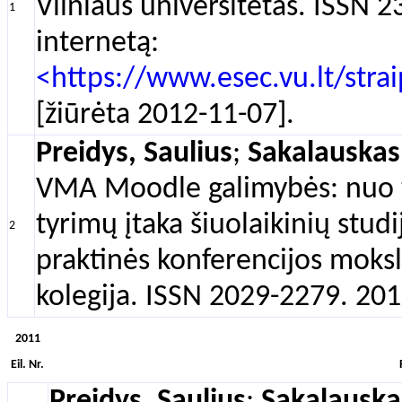
Vilniaus universitetas. ISSN 2
1
internetą:
<https://www.esec.vu.lt/stra
[žiūrėta 2012-11-07].
Preidys, Saulius
;
Sakalauskas
VMA Moodle galimybės: nuo te
tyrimų įtaka šiuolaikinių stud
2
praktinės konferencijos moksli
kolegija. ISSN 2029-2279. 201
2011
Eil. Nr.
Preidys, Saulius
;
Sakalauska