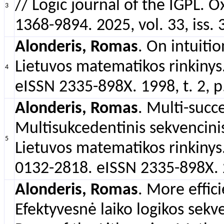
// Logic journal of the IGPL. 
3
1368-9894. 2025, vol. 33, iss. 
Alonderis, Romas
. On intuiti
Lietuvos matematikos rinkinys. 
4
eISSN 2335-898X. 1998, t. 2, 
Alonderis, Romas
. Multi-succ
Multisukcedentinis sekvencinis 
5
Lietuvos matematikos rinkinys. 
0132-2818. eISSN 2335-898X. 2
Alonderis, Romas
. More effic
Efektyvesnė laiko logikos sekv