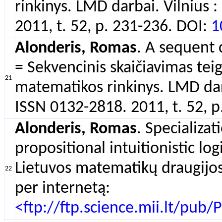
rinkinys. LMD darbai. Vilnius 
2011, t. 52, p. 231-236. DOI:
1
Alonderis, Romas
. A sequent 
= Sekvencinis skaičiavimas teigi
21
matematikos rinkinys. LMD darb
ISSN 0132-2818. 2011, t. 52, 
Alonderis, Romas
. Specializa
propositional intuitionistic lo
Lietuvos matematikų draugijos 
22
per internetą:
<ftp://ftp.science.mii.lt/p