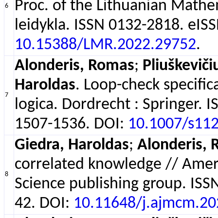
Proc. of the Lithuanian Mathema
6
leidykla. ISSN 0132-2818. eISS
10.15388/LMR.2022.29752
.
Alonderis, Romas
;
Pliuškevič
Haroldas
. Loop-check speciﬁca
7
logica. Dordrecht : Springer. 
1507-1536. DOI:
10.1007/s11
Giedra, Haroldas
;
Alonderis,
correlated knowledge // Amer
8
Science publishing group. ISSN
42. DOI:
10.11648/j.ajmcm.2