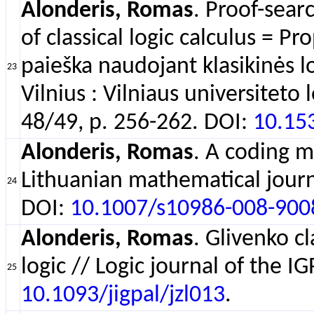
Alonderis, Romas
. Proof-sear
of classical logic calculus = P
paieška naudojant klasikinės l
23
Vilnius : Vilniaus universiteto
48/49, p. 256-262. DOI:
10.15
Alonderis, Romas
. A coding m
Lithuanian mathematical journa
24
DOI:
10.1007/s10986-008-900
Alonderis, Romas
. Glivenko c
logic // Logic journal of the IG
25
10.1093/jigpal/jzl013
.