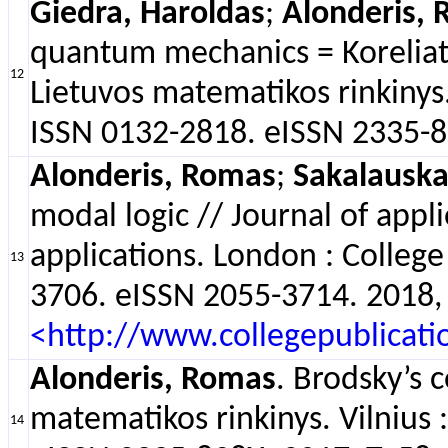
Giedra, Haroldas
;
Alonderis,
quantum mechanics = Koreliaty
12
Lietuvos matematikos rinkinys. 
ISSN 0132-2818. eISSN 2335-89
Alonderis, Romas
;
Sakalauska
modal logic // Journal of appli
applications. London : Colleg
13
3706. eISSN 2055-3714. 2018, v
<http://www.collegepublicati
Alonderis, Romas
. Brodsky’s 
matematikos rinkinys. Vilnius 
14