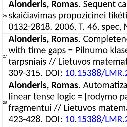
Alonderis, Romas
. Sequent ca
skaičiavimas propozicinei tikė
26
0132-2818. 2006, T. 46, spec, 
Alonderis, Romas
. Completenes
with time gaps = Pilnumo klasės
27
tarpsniais // Lietuvos matemati
309-315. DOI:
10.15388/LMR.
Alonderis, Romas
. Automatiza
linear tense logic = Įrodymo pa
28
fragmentui // Lietuvos matemat
423-428. DOI:
10.15388/LMR.