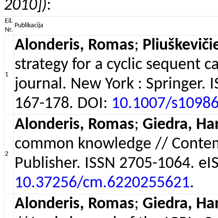
2010])
:
Eil.
Publikacija
Nr.
Alonderis, Romas
;
Pliuškeviči
strategy for a cyclic sequent 
1
journal. New York : Springer. 
167-178. DOI:
10.1007/s10986
Alonderis, Romas
;
Giedra, Ha
common knowledge // Contemp
2
Publisher. ISSN 2705-1064. eIS
10.37256/cm.6220255621
.
Alonderis, Romas
;
Giedra, Ha