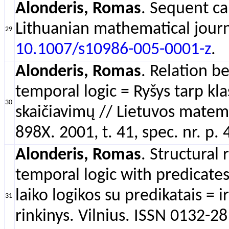
Alonderis, Romas
. Sequent cal
Lithuanian mathematical journa
29
10.1007/s10986-005-0001-z
.
Alonderis, Romas
. Relation be
temporal logic = Ryšys tarp klas
30
skaičiavimų // Lietuvos matema
898X. 2001, t. 41, spec. nr. p.
Alonderis, Romas
. Structural 
temporal logic with predicates 
laiko logikos su predikatais =
31
rinkinys. Vilnius. ISSN 0132-28