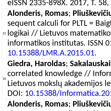
eISSN 2335-898X. 2017, T. 58, 
Alonderis, Romas
;
Pliuškevič
sequent calculi for PLTL = Baigt
logikai // Lietuvos matematikos
15
informatikos institutas. ISSN 0
10.15388/LMR.A.2015.01
.
Giedra, Haroldas
;
Sakalauskai
correlated knowledge // Inform
16
Lietuvos mokslų akademijos lei
DOI:
10.15388/Informatica.20
Alonderis, Romas
;
Pliuškevič