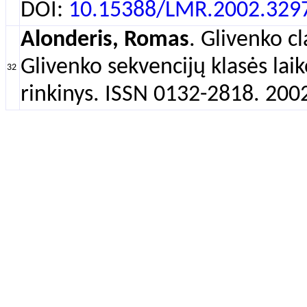
DOI:
10.15388/LMR.2002.329
Alonderis, Romas
. Glivenko c
Glivenko sekvencijų klasės laik
32
rinkinys. ISSN 0132-2818. 2002,