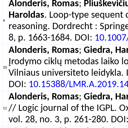
Alonderis, Romas
;
Pliuškevič
Haroldas
. Loop-type sequent c
9
reasoning. Dordrecht : Springe
8, p. 1663-1684. DOI:
10.1007
Alonderis, Romas
;
Giedra, Ha
Įrodymo ciklų metodas laiko log
10
Vilniaus universiteto leidykla
DOI:
10.15388/LMR.A.2019.1
Alonderis, Romas
;
Giedra, Ha
// Logic journal of the IGPL. 
11
vol. 28, no. 3, p. 261-280. DOI