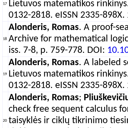
Lietuvos matematikos rinkinys. 
17
0132-2818. eISSN 2335-898X. 2
Alonderis, Romas
. A proof-sea
Archive for mathematical logic
18
iss. 7-8, p. 759-778. DOI:
10.1
Alonderis, Romas
. A labeled s
Lietuvos matematikos rinkinys. 
19
0132-2818. eISSN 2335-898X. 2
Alonderis, Romas
;
Pliuškevič
check free sequent calculus fo
taisyklės ir ciklų tikrinimo tie
20