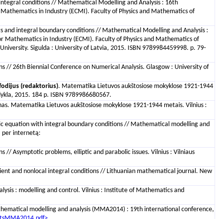
 integral conditions // Mathematical Modelling and Analysis : 16th
Mathematics in Industry (ECMI). Faculty of Physics and Mathematics of
nts and integral boundary conditions // Mathematical Modelling and Analysis :
r Mathematics in Industry (ECMI). Faculty of Physics and Mathematics of
University. Sigulda : University of Latvia, 2015. ISBN 9789984459998. p. 79-
s // 26th Biennial Conference on Numerical Analysis. Glasgow : University of
odijus (redaktorius)
. Matematika Lietuvos aukštosiose mokyklose 1921-1944
leidykla, 2015. 184 p. ISBN 9789986680567.
, Jonas. Matematika Lietuvos aukštosiose mokyklose 1921-1944 metais. Vilnius :
lic equation with integral boundary conditions // Mathematical modelling and
a per internetą:
/ Asymptotic problems, elliptic and parabolic issues. Vilnius : Vilniaus
cient and nonlocal integral conditions // Lithuanian mathematical journal. New
lysis : modelling and control. Vilnius : Institute of Mathematics and
thematical modelling and analysis (MMA2014) : 19th international conference,
ractsMMA2014.pdf>
.