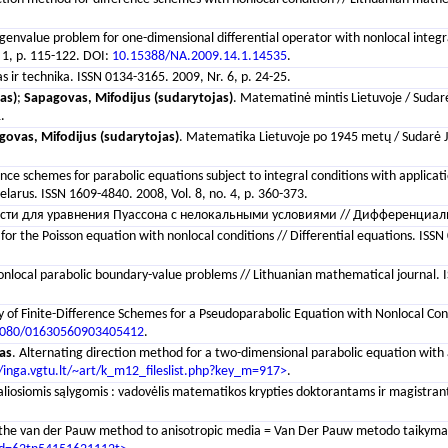
igenvalue problem for one-dimensional differential operator with nonlocal integral
. 1, p. 115-122. DOI:
10.15388/NA.2009.14.1.14535
.
ir technika. ISSN 0134-3165. 2009, Nr. 6, p. 24-25.
as)
;
Sapagovas, Mifodijus (sudarytojas)
. Matematinė mintis Lietuvoje / Sudarė
.
govas, Mifodijus (sudarytojas)
. Matematika Lietuvoje po 1945 metų / Sudarė Jo
ference schemes for parabolic equations subject to integral conditions with appli
elarus. ISSN 1609-4840. 2008, Vol. 8, no. 4, p. 360-373.
ти для уравнения Пуассона с нелокальными условиями // Дифференциальные
for the Poisson equation with nonlocal conditions // Differential equations. ISSN
r nonlocal parabolic boundary-value problems // Lithuanian mathematical journal.
ty of Finite-Difference Schemes for a Pseudoparabolic Equation with Nonlocal Cond
1080/01630560903405412
.
as
. Alternating direction method for a two-dimensional parabolic equation with
/inga.vgtu.lt/~art/k_m12_fileslist.php?key_m=917>
.
lokaliosiomis sąlygomis : vadovėlis matematikos krypties doktorantams ir magistran
 the van der Pauw method to anisotropic media = Van Der Pauw metodo taikymas a