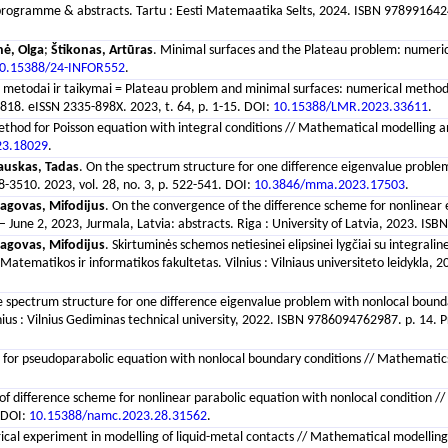
programme & abstracts. Tartu : Eesti Matemaatika Selts, 2024. ISBN 9789916424
nė, Olga
;
Štikonas, Artūras
. Minimal surfaces and the Plateau problem: numerical
0.15388/24-INFOR552
.
iniai metodai ir taikymai = Plateau problem and minimal surfaces: numerical meth
2-2818. eISSN 2335-898X. 2023, t. 64, p. 1-15. DOI:
10.15388/LMR.2023.33611
.
method for Poisson equation with integral conditions // Mathematical modelling an
3.18029
.
uskas, Tadas
. On the spectrum structure for one difference eigenvalue proble
48-3510. 2023, vol. 28, no. 3, p. 522-541. DOI:
10.3846/mma.2023.17503
.
agovas, Mifodijus
. On the convergence of the difference scheme for nonlinear e
June 2, 2023, Jurmala, Latvia: abstracts. Riga : University of Latvia, 2023. 
agovas, Mifodijus
. Skirtuminės schemos netiesinei elipsinei lygčiai su integral
as. Matematikos ir informatikos fakultetas. Vilnius : Vilniaus universiteto leidy
e spectrum structure for one difference eigenvalue problem with nonlocal bounda
nius : Vilnius Gediminas technical university, 2022. ISBN 9786094762987. p. 14. P
for pseudoparabolic equation with nonlocal boundary conditions // Mathematics. B
f difference scheme for nonlinear parabolic equation with nonlocal condition // No
. DOI:
10.15388/namc.2023.28.31562
.
ical experiment in modelling of liquid-metal contacts // Mathematical modelling