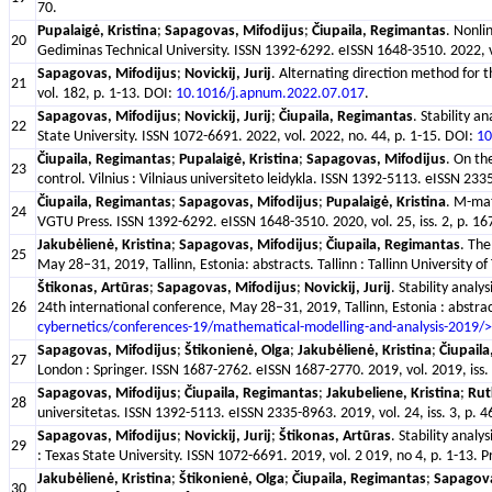
70.
Pupalaigė, Kristina
;
Sapagovas, Mifodijus
;
Čiupaila, Regimantas
. Nonli
20
Gediminas Technical University. ISSN 1392-6292. eISSN 1648-3510. 2022, v
Sapagovas, Mifodijus
;
Novickij, Jurij
. Alternating direction method for
21
vol. 182, p. 1-13. DOI:
10.1016/j.apnum.2022.07.017
.
Sapagovas, Mifodijus
;
Novickij, Jurij
;
Čiupaila, Regimantas
. Stability a
22
State University. ISSN 1072-6691. 2022, vol. 2022, no. 44, p. 1-15. DOI:
10
Čiupaila, Regimantas
;
Pupalaigė, Kristina
;
Sapagovas, Mifodijus
. On th
23
control. Vilnius : Vilniaus universiteto leidykla. ISSN 1392-5113. eISSN 23
Čiupaila, Regimantas
;
Sapagovas, Mifodijus
;
Pupalaigė, Kristina
. M-mat
24
VGTU Press. ISSN 1392-6292. eISSN 1648-3510. 2020, vol. 25, iss. 2, p. 1
Jakubėlienė, Kristina
;
Sapagovas, Mifodijus
;
Čiupaila, Regimantas
. The
25
May 28–31, 2019, Tallinn, Estonia: abstracts. Tallinn : Tallinn University
Štikonas, Artūras
;
Sapagovas, Mifodijus
;
Novickij, Jurij
. Stability anal
26
24th international conference, May 28–31, 2019, Tallinn, Estonia : abstrac
cybernetics/conferences-19/mathematical-modelling-and-analysis-2019/>
Sapagovas, Mifodijus
;
Štikonienė, Olga
;
Jakubėlienė, Kristina
;
Čiupail
27
London : Springer. ISSN 1687-2762. eISSN 1687-2770. 2019, vol. 2019, iss. 
Sapagovas, Mifodijus
;
Čiupaila, Regimantas
;
Jakubeliene, Kristina
;
Rut
28
universitetas. ISSN 1392-5113. eISSN 2335-8963. 2019, vol. 24, iss. 3, p. 
Sapagovas, Mifodijus
;
Novickij, Jurij
;
Štikonas, Artūras
. Stability anal
29
: Texas State University. ISSN 1072-6691. 2019, vol. 2 019, no 4, p. 1-13. P
Jakubėlienė, Kristina
;
Štikonienė, Olga
;
Čiupaila, Regimantas
;
Sapagova
30