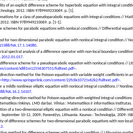
ility of an explicit difference scheme for hyperbolic equation with integral condi
f Technology, 2012. ISBN 9789949233069. p. [1].
ximations for a class of pseudoparabolic equations with integral conditions // Ma
gy, 2012. ISBN 9789949233069. p. [1-1].
ce schemes for parabolic equations with nonlocal conditions // Differential equat
d for two-dimensional parabolic equation with nonlocal integral condition // Nonli
15388/NA.17.1.14080
.
ical spectral analysis of a difference operator with non-local boundary conditi
c.2012.01.017
.
 difference scheme for a pseudoparabolic equation with nonlocal conditions // L
com/content/x881m12556307551/fulltext.pdf>
.
 direction method for the Poisson equation with variable weight coefficients in an
<http://www.springerlink.com/content/22h3lx10721v62k2/fulltext.pdf>
.
r a mildly nonlinear elliptic equation with nonlocal integral conditions // Nonline
388/NA.16.2.14107
.
ernating-direction method for Poisson equation with weighted integral conditions
matematikos rinkinys. LMD darbai. Vilnius : Matematikos ir informatikos institutas
ution of a two-dimensional elliptic equation with a nonlocal condition // Differen
e, September 10-12, 2009, Panevėžys, Lithuania. Kaunas : Technologija, 2009. I
lity of difference schemes for two-dimensional parabolic equations with non-lo
12
.
ection method for difference schemes with nonlocal condition // Lithuanian mathe