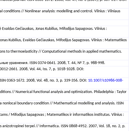
 conditions // Nonlinear analysis: modelling and control. Vilnius : Vilniaus
 Evaldas Gečiauskas, Jonas Kubilius, Mifodijus Sapagovas. Vilnius :
nas Kubilius, Evaldas Gečiauskas, Mifodijus Sapagovas. Vilnius : Matematikos
cations to thermoelasticity // Computational methods in applied mathematics.
 уравнения. ISSN 0374-0641. 2008, Т. 44, № 7, p. 988-998.
 0012-2661. 2008, Vol. 44, Iss. 7, p. 1018-1028. DOI:
 ISSN 0363-1672. 2008, Vol. 48, no. 3, p. 339-356. DOI:
10.1007/s10986-008-
itions // Numerical functional analysis and optimization. Philadelphia : Taylor
 a nonlocal boundary condition // Mathematical modelling and analysis. ISSN
tams / Mifodijus Sapagovas ; Matematikos ir informatikos institutas. Vilnius :
nizotropinei terpei // Informatica. ISSN 0868-4952. 2007, Vol. 18, no. 2, p.