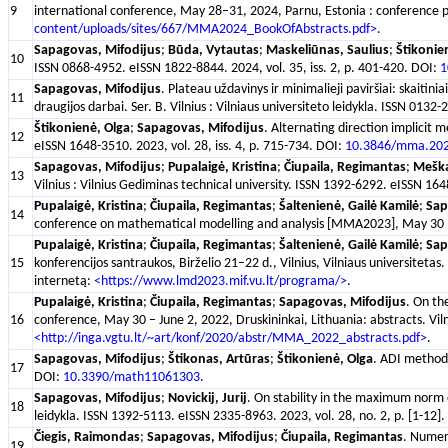
9
international conference, May 28–31, 2024, Parnu, Estonia : conference 
content/uploads/sites/667/MMA2024_BookOfAbstracts.pdf>
.
Sapagovas, Mifodijus
;
Būda, Vytautas
;
Maskeliūnas, Saulius
;
Štikonie
10
ISSN 0868-4952. eISSN 1822-8844. 2024, vol. 35, iss. 2, p. 401-420. DOI:
1
Sapagovas, Mifodijus
. Plateau uždavinys ir minimalieji paviršiai: skait
11
draugijos darbai. Ser. B. Vilnius : Vilniaus universiteto leidykla. ISSN 013
Štikonienė, Olga
;
Sapagovas, Mifodijus
. Alternating direction implicit 
12
eISSN 1648-3510. 2023, vol. 28, iss. 4, p. 715-734. DOI:
10.3846/mma.202
Sapagovas, Mifodijus
;
Pupalaigė, Kristina
;
Čiupaila, Regimantas
;
Meška
13
Vilnius : Vilnius Gediminas technical university. ISSN 1392-6292. eISSN 16
Pupalaigė, Kristina
;
Čiupaila, Regimantas
;
Šaltenienė, Gailė Kamilė
;
Sap
14
conference on mathematical modelling and analysis [MMA2023], May 30 – 
Pupalaigė, Kristina
;
Čiupaila, Regimantas
;
Šaltenienė, Gailė Kamilė
;
Sap
15
konferencijos santraukos, Birželio 21–22 d., Vilnius, Vilniaus universitet
internetą:
<https://www.lmd2023.mif.vu.lt/programa/>
.
Pupalaigė, Kristina
;
Čiupaila, Regimantas
;
Sapagovas, Mifodijus
. On th
16
conference, May 30 – June 2, 2022, Druskininkai, Lithuania: abstracts. Vil
<http://inga.vgtu.lt/~art/konf/2020/abstr/MMA_2022_abstracts.pdf>
.
Sapagovas, Mifodijus
;
Štikonas, Artūras
;
Štikonienė, Olga
. ADI method 
17
DOI:
10.3390/math11061303
.
Sapagovas, Mifodijus
;
Novickij, Jurij
. On stability in the maximum norm o
18
leidykla. ISSN 1392-5113. eISSN 2335-8963. 2023, vol. 28, no. 2, p. [1-12]
Čiegis, Raimondas
;
Sapagovas, Mifodijus
;
Čiupaila, Regimantas
. Numer
19