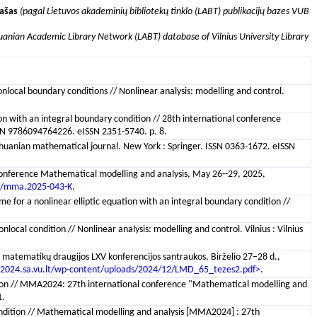
rašas
(pagal Lietuvos akademinių bibliotekų tinklo (LABT) publikacijų bazes VUB
huanian Academic Library Network (LABT) database of Vilnius University Library
local boundary conditions // Nonlinear analysis: modelling and control.
ion with an integral boundary condition // 28th international conference
ISBN 9786094764226. eISSN 2351-5740. p. 8.
thuanian mathematical journal. New York : Springer. ISSN 0363-1672. eISSN
 conference Mathematical modelling and analysis, May 26--29, 2025,
6/mma.2025-043-K
.
e for a nonlinear elliptic equation with an integral boundary condition //
local condition // Nonlinear analysis: modelling and control. Vilnius : Vilnius
os matematikų draugijos LXV konferencijos santraukos, Birželio 27–28 d.,
2024.sa.vu.lt/wp-content/uploads/2024/12/LMD_65_tezes2.pdf>
.
ition // MMA2024: 27th international conference "Mathematical modelling and
1.
 condition // Mathematical modelling and analysis [MMA2024] : 27th