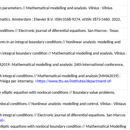
o parameters // Mathematical modelling and analysis. Vilnius : Vilnius
ematics. Amsterdam : Elsevier B.V. ISSN 0168-9274. eISSN 1873-5460. 2022,
ditions // Electronic journal of diferential equations. San Marcos : Texas
ients in an integral boundary conditions // Nonlinear analysis: modelling and
 integral boundary condition // Mathematical modelling and analysis. Vilnius :
MA2019: Mathematical modelling and analysis: 24th international conference,
ith integral conditions // Mathematical modelling and analysis [MMA2019] :
Prieiga per internetą:
<https://www.ttu.ee/institutes/department-of-
r elliptic equation with nonlocal conditions // Boundary value problems.
ocal conditions // Nonlinear analysis: modelling and control. Vilnius : Vilniaus
 integral conditions // Electronic journal of diferential equations. San Marcos
ml>
.
elliptic equations with nonlocal boundary condition // Mathematical Modelling