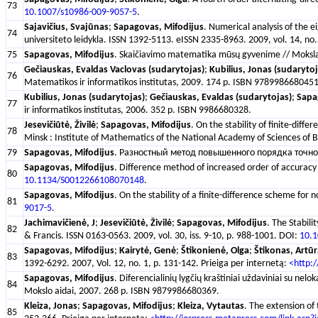
73
10.1007/s10986-009-9057-5
.
Sajavičius, Svajūnas
;
Sapagovas, Mifodijus
. Numerical analysis of the e
74
universiteto leidykla. ISSN 1392-5113. eISSN 2335-8963. 2009, vol. 14, no
75
Sapagovas, Mifodijus
. Skaičiavimo matematika mūsų gyvenime // Mokslas 
Gečiauskas, Evaldas Vaclovas (sudarytojas)
;
Kubilius, Jonas (sudarytoj
76
Matematikos ir informatikos institutas, 2009. 174 p. ISBN 9789986680451
Kubilius, Jonas (sudarytojas)
;
Gečiauskas, Evaldas (sudarytojas)
;
Sapa
77
ir informatikos institutas, 2006. 352 p. ISBN 9986680328.
Jesevičiūtė, Živilė
;
Sapagovas, Mifodijus
. On the stability of finite-dif
78
Minsk : Institute of Mathematics of the National Academy of Sciences of B
79
Sapagovas, Mifodijus
. Разностный метод повышенного порядка точнос
Sapagovas, Mifodijus
. Difference method of increased order of accuracy 
80
10.1134/S0012266108070148
.
Sapagovas, Mifodijus
. On the stability of a finite-difference scheme fo
81
9017-5
.
Jachimavičienė, J
;
Jesevičiūtė, Živilė
;
Sapagovas, Mifodijus
. The Stabili
82
& Francis. ISSN 0163-0563. 2009, vol. 30, iss. 9-10, p. 988-1001. DOI:
10.
Sapagovas, Mifodijus
;
Kairytė, Genė
;
Štikonienė, Olga
;
Štikonas, Artūr
83
1392-6292. 2007, Vol. 12, no. 1, p. 131-142. Prieiga per internetą:
<http:/
Sapagovas, Mifodijus
. Diferencialinių lygčių kraštiniai uždaviniai su ne
84
Mokslo aidai, 2007. 268 p. ISBN 9879986680369.
Kleiza, Jonas
;
Sapagovas, Mifodijus
;
Kleiza, Vytautas
. The extension of
85