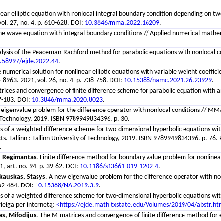
near elliptic equation with nonlocal integral boundary condition depending on tw
ol. 27, no. 4, p. 610-628. DOI:
10.3846/mma.2022.16209
.
 the wave equation with integral boundary conditions // Applied numerical math
nalysis of the Peaceman-Rachford method for parabolic equations with nonlocal con
.58997/ejde.2022.44
.
e numerical solution for nonlinear elliptic equations with variable weight coeffic
35-8963. 2021, vol. 26, no. 4, p. 738-758. DOI:
10.15388/namc.2021.26.23929
.
rices and convergence of finite difference scheme for parabolic equation with an
67-183. DOI:
10.3846/mma.2020.8023
.
 eigenvalue problem for the difference operator with nonlocal conditions // M
 of Technology, 2019. ISBN 9789949834396. p. 30.
ysis of a weighted difference scheme for two-dimensional hyperbolic equations w
ts. Tallinn : Tallinn University of Technology, 2019. ISBN 9789949834396. p. 76. 
.
a, Regimantas
. Finite difference method for boundary value problem for nonlinea
1, art. no. 94, p. 39-62. DOI:
10.1186/s13661-019-1202-4
.
kauskas, Stasys
. A new eigenvalue problem for the difference operator with nonl
462-484. DOI:
10.15388/NA.2019.3.9
.
ysis of a weighted difference scheme for two-dimensional hyperbolic equations with
rieiga per internetą:
<https://ejde.math.txstate.edu/Volumes/2019/04/abstr.ht
s, Mifodijus
. The M-matrices and convergence of finite difference method for 