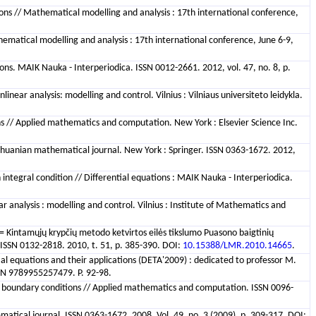
tions // Mathematical modelling and analysis : 17th international conference,
thematical modelling and analysis : 17th international conference, June 6-9,
ions. MAIK Nauka - Interperiodica. ISSN 0012-2661. 2012, vol. 47, no. 8, p.
near analysis: modelling and control. Vilnius : Vilniaus universiteto leidykla.
ons // Applied mathematics and computation. New York : Elsevier Science Inc.
ithuanian mathematical journal. New York : Springer. ISSN 0363-1672. 2012,
 integral condition // Differential equations : MAIK Nauka - Interperiodica.
ar analysis : modelling and control. Vilnius : Institute of Mathematics and
 = Kintamųjų krypčių metodo ketvirtos eilės tikslumo Puasono baigtinių
. ISSN 0132-2818. 2010, t. 51, p. 385-390. DOI:
10.15388/LMR.2010.14665
.
tial equations and their applications (DETA'2009) : dedicated to professor M.
SBN 9789955257479. P. 92-98.
cal boundary conditions // Applied mathematics and computation. ISSN 0096-
matical journal. ISSN 0363-1672. 2008, Vol. 49, no. 3 (2009), p. 309-317. DOI: