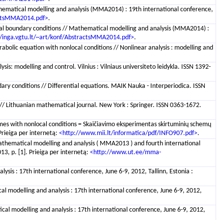
Mathematical modelling and analysis (MMA2014) : 19th international conference,
ractsMMA2014.pdf>
.
local boundary conditions // Mathematical modelling and analysis (MMA2014) :
//inga.vgtu.lt/~art/konf/AbstractsMMA2014.pdf>
.
parabolic equation with nonlocal conditions // Nonlinear analysis : modelling and
ysis: modelling and control. Vilnius : Vilniaus universiteto leidykla. ISSN 1392-
dary conditions // Differential equations. MAIK Nauka - Interperiodica. ISSN
n // Lithuanian mathematical journal. New York : Springer. ISSN 0363-1672.
hemes with nonlocal conditions = Skaičiavimo eksperimentas skirtuminių schemų
 Prieiga per internetą:
<http://www.mii.lt/informatica/pdf/INFO907.pdf>
.
: mathematical modelling and analysis ( MMA2013 ) and fourth international
3, p. [1]. Prieiga per internetą:
<http://www.ut.ee/mma-
lysis : 17th international conference, June 6-9, 2012, Tallinn, Estonia :
al modelling and analysis : 17th international conference, June 6-9, 2012,
ical modelling and analysis : 17th international conference, June 6-9, 2012,