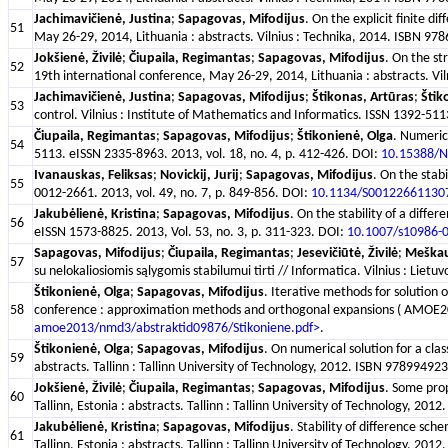
Jachimavičienė, Justina
;
Sapagovas, Mifodijus
. On the explicit finite 
51
May 26-29, 2014, Lithuania : abstracts. Vilnius : Technika, 2014. ISBN 97
Jokšienė, Živilė
;
Čiupaila, Regimantas
;
Sapagovas, Mifodijus
. On the st
52
19th international conference, May 26-29, 2014, Lithuania : abstracts. Vi
Jachimavičienė, Justina
;
Sapagovas, Mifodijus
;
Štikonas, Artūras
;
Štik
53
control. Vilnius : Institute of Mathematics and Informatics. ISSN 1392-511
Čiupaila, Regimantas
;
Sapagovas, Mifodijus
;
Štikonienė, Olga
. Numerica
54
5113. eISSN 2335-8963. 2013, vol. 18, no. 4, p. 412-426. DOI:
10.15388/N
Ivanauskas, Feliksas
;
Novickij, Jurij
;
Sapagovas, Mifodijus
. On the stab
55
0012-2661. 2013, vol. 49, no. 7, p. 849-856. DOI:
10.1134/S00122661130
Jakubėlienė, Kristina
;
Sapagovas, Mifodijus
. On the stability of a diff
56
eISSN 1573-8825. 2013, Vol. 53, no. 3, p. 311-323. DOI:
10.1007/s10986-
Sapagovas, Mifodijus
;
Čiupaila, Regimantas
;
Jesevičiūtė, Živilė
;
Meškau
57
su nelokaliosiomis sąlygomis stabilumui tirti // Informatica. Vilnius : Liet
Štikonienė, Olga
;
Sapagovas, Mifodijus
. Iterative methods for solution 
58
conference : approximation methods and orthogonal expansions ( AMOE2013),
amoe2013/nmd3/abstraktid09876/Stikoniene.pdf>
.
Štikonienė, Olga
;
Sapagovas, Mifodijus
. On numerical solution for a cla
59
abstracts. Tallinn : Tallinn University of Technology, 2012. ISBN 978994923
Jokšienė, Živilė
;
Čiupaila, Regimantas
;
Sapagovas, Mifodijus
. Some prop
60
Tallinn, Estonia : abstracts. Tallinn : Tallinn University of Technology, 20
Jakubėlienė, Kristina
;
Sapagovas, Mifodijus
. Stability of difference sc
61
Tallinn, Estonia : abstracts. Tallinn : Tallinn University of Technology, 20