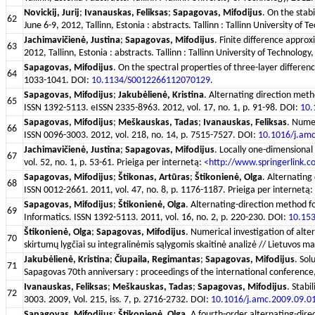
Novickij, Jurij
;
Ivanauskas, Feliksas
;
Sapagovas, Mifodijus
. On the stab
62
June 6-9, 2012, Tallinn, Estonia : abstracts. Tallinn : Tallinn University o
Jachimavičienė, Justina
;
Sapagovas, Mifodijus
. Finite difference appro
63
2012, Tallinn, Estonia : abstracts. Tallinn : Tallinn University of Technolo
Sapagovas, Mifodijus
. On the spectral properties of three-layer differen
64
1033-1041. DOI:
10.1134/S0012266112070129
.
Sapagovas, Mifodijus
;
Jakubėlienė, Kristina
. Alternating direction metho
65
ISSN 1392-5113. eISSN 2335-8963. 2012, vol. 17, no. 1, p. 91-98. DOI:
10.
Sapagovas, Mifodijus
;
Meškauskas, Tadas
;
Ivanauskas, Feliksas
. Numer
66
ISSN 0096-3003. 2012, vol. 218, no. 14, p. 7515-7527. DOI:
10.1016/j.am
Jachimavičienė, Justina
;
Sapagovas, Mifodijus
. Locally one-dimensional
67
vol. 52, no. 1, p. 53-61. Prieiga per internetą:
<http://www.springerlink.
Sapagovas, Mifodijus
;
Štikonas, Artūras
;
Štikonienė, Olga
. Alternating
68
ISSN 0012-2661. 2011, vol. 47, no. 8, p. 1176-1187. Prieiga per internetą:
Sapagovas, Mifodijus
;
Štikonienė, Olga
. Alternating-direction method fo
69
Informatics. ISSN 1392-5113. 2011, vol. 16, no. 2, p. 220-230. DOI:
10.15
Štikonienė, Olga
;
Sapagovas, Mifodijus
. Numerical investigation of alt
70
skirtumų lygčiai su integralinėmis sąlygomis skaitinė analizė // Lietuvos 
Jakubėlienė, Kristina
;
Čiupaila, Regimantas
;
Sapagovas, Mifodijus
. Sol
71
Sapagovas 70th anniversary : proceedings of the international conferenc
Ivanauskas, Feliksas
;
Meškauskas, Tadas
;
Sapagovas, Mifodijus
. Stabi
72
3003. 2009, Vol. 215, iss. 7, p. 2716-2732. DOI:
10.1016/j.amc.2009.09.0
Sapagovas, Mifodijus
;
Štikonienė, Olga
. A fourth-order alternating-dir