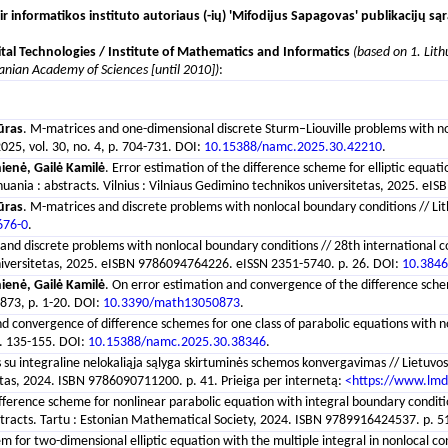
informatikos instituto autoriaus (-ių) 'Mifodijus Sapagovas' publikacijų są
gital Technologies / Institute of Mathematics and Informatics
(based on 1. Lit
anian Academy of Sciences [until 2010])
:
ūras
. M-matrices and one-dimensional discrete Sturm–Liouville problems with non
2025, vol. 30, no. 4, p. 704-731. DOI:
10.15388/namc.2025.30.42210
.
ienė, Gailė Kamilė
. Error estimation of the difference scheme for elliptic equat
uania : abstracts. Vilnius : Vilniaus Gedimino technikos universitetas, 2025. e
ūras
. M-matrices and discrete problems with nonlocal boundary conditions // Li
676-0
.
and discrete problems with nonlocal boundary conditions // 28th international
s universitetas, 2025. eISBN 9786094764226. eISSN 2351-5740. p. 26. DOI:
10.384
ienė, Gailė Kamilė
. On error estimation and convergence of the difference schem
 873, p. 1-20. DOI:
10.3390/math13050873
.
and convergence of difference schemes for one class of parabolic equations with non
p. 135-155. DOI:
10.15388/namc.2025.30.38346
.
es su integraline nelokaliąja sąlyga skirtuminės schemos konvergavimas // Lietuv
sitetas, 2024. ISBN 9786090711200. p. 41. Prieiga per internetą:
<https://www.lmd
ifference scheme for nonlinear parabolic equation with integral boundary cond
tracts. Tartu : Estonian Mathematical Society, 2024. ISBN 9789916424537. p. 5
lem for two-dimensional elliptic equation with the multiple integral in nonlocal