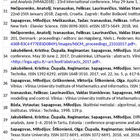
and Analysis [MMA2018] : 23rd international conference, May 29-June 1, 20
Nečiporenko, Anatolij
;
Ivanauskas, Feliksas
;
Laurinavičius, Valdas Stan
31
22nd-25th January 2018, Zagreb, Croatia. Zagreb : Ruđer Bošković Institute
Sapagovas, Mifodijus
;
Meškauskas, Tadas
;
Ivanauskas, Feliksas
. Influ
32
New York : Elsevier Science. ISSN 0096-3003. eISSN 1873-5649. 2018, Vol.
Nečiporenko, Anatolij
;
Ivanauskas, Feliksas
;
Laurinavičius, Valdas Stan
33
201, Denmark : proceedings / editors: Jan Høgsberg, Niels L. Pedersen. Ko
4368-83C4-F77E83D08491/images/NSCM_proceedings_23102017.pdf>
.
Jakubėlienė, Kristina
;
Čiupaila, Regimantas
;
Sapagovas, Mifodijus
. Sta
34
conference, May 30-June 2, 2017, Druskininkai, Lithuania : abstracts. Vi
<http://inga.vgtu.lt/~art/konf/abstracts_2017.pdf>
.
Jakubėlienė, Kristina
;
Čiupaila, Regimantas
;
Sapagovas, Mifodijus
. Sem
35
Technika. ISSN 1392-6292. eISSN 1648-3510. 2017, vol. 22, iss. 5, p. 617-
Sapagovas, Mifodijus
;
Griškonienė, Viktorija
;
Štikonienė, Olga
. Applica
36
Vilnius : Vilnius University Institute of Mathematics and Informatics. ISSN
Ivanauskas, Feliksas
;
Laurinavičius, Valdas Stanislovas
;
Sapagovas, Mif
37
modelling and control. Vilnius : Vilnius University Institute of Mathemati
Būda, Vytautas
;
Sapagovas, Mifodijus
. Skaitiniai metodai : algoritmai,
38
institutas. Vilnius : Technika, 1998. 139 p.
Jakubėlienė, Kristina
;
Čiupaila, Regimantas
;
Sapagovas, Mifodijus
. Dif
39
analysis, June 1–4, 2016 in Tartu, Estonia : conference programme and abst
Sapagovas, Mifodijus
;
Štikonienė, Olga
;
Čiupaila, Regimantas
;
Jokšienė
40
Texas State University. ISSN 1072-6691. eISSN 1072-6691. 2016, vol. 2016,