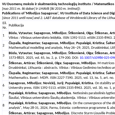
VU Duomenų mokslo ir skaitmeninių technologijų instituto / Matematikos ir 
[nuo 2011 m. iki dabar] ir LMAVB [iki 2010 m. imtinai])
:
Publications of 'Mifodijus Sapagovas', VU Institute of Data Science and Di
[since 2011 until now] and 2. LABT database of Wroblewski Library of the Lithu
Eil.
Publikacija
Nr.
Būda, Vytautas
;
Sapagovas, Mifodijus
;
Štikonienė, Olga
;
Štikonas, Art
1
Vilnius : Vilniaus universiteto leidykla. ISSN 1392-5113. eISSN 2335-8963. 
Čiupaila, Regimantas
;
Sapagovas, Mifodijus
;
Pupalaigė, Kristina
;
Šalten
2
Mathematical modelling and analysis, May 26--29, 2025, Druskininkai, Lith
Būda, Vytautas
;
Sapagovas, Mifodijus
;
Štikonienė, Olga
;
Štikonas, Art
3
1573-8825. 2025, vol. 65, iss. 2, p. 179-200. DOI:
10.1007/s10986-025-09
Štikonas, Artūras
;
Štikonienė, Olga
;
Sapagovas, Mifodijus
. M-matrices 
4
Druskininkai, Lithuania : abstracts. Vilnius : Vilniaus Gedimino techniko
Čiupaila, Regimantas
;
Sapagovas, Mifodijus
;
Pupalaigė, Kristina
;
Šalten
5
Mathematics. Basel : MDPI. ISSN 2227-7390. 2025, vol. 13, iss. 5, art. no.
Sapagovas, Mifodijus
;
Novickij, Jurij
;
Pupalaigė, Kristina
. On stability 
6
University press. ISSN 1392-5113. eISSN 2335-8963. 2025, vol. 30, no. 1, 
Pupalaigė, Kristina
;
Sapagovas, Mifodijus
. Netiesinės parabolinės lygti
7
Šiauliai, Vilniaus universiteto Šiaulių akademija. Vilnius : Vilniaus univer
Pupalaigė, Kristina
;
Sapagovas, Mifodijus
. On the convergence of the d
8
analysis", May 28-31, 2024, Parnu, Estonia: conference programme & abs
Štikonas, Artūras
;
Sapagovas, Mifodijus
. Discrete Sturm-Liouville Prob