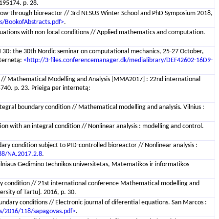
4195174. p. 28.
o flow-through bioreactor // 3rd NESUS Winter School and PhD Symposium 2018,
es/BookofAbstracts.pdf>
.
 equations with non-local conditions // Applied mathematics and computation.
M 30: the 30th Nordic seminar on computational mechanics, 25-27 October,
nternetą:
<http://3-files.conferencemanager.dk/medialibrary/DEF42602-16D9-
on // Mathematical Modelling and Analysis [MMA2017] : 22nd international
40. p. 23. Prieiga per internetą:
tegral boundary condition // Mathematical modelling and analysis. Vilnius :
ion with an integral condition // Nonlinear analysis : modelling and control.
ary condition subject to PID-controlled bioreactor // Nonlinear analysis :
88/NA.2017.2.8
.
Vilniaus Gedimino technikos universitetas, Matematikos ir informatikos
y condition // 21st international conference Mathematical modelling and
rsity of Tartu]. 2016, p. 30.
undary conditions // Electronic journal of diferential equations. San Marcos :
es/2016/118/sapagovas.pdf>
.