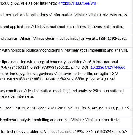
537. p. 62. Prieiga per internetą:
<https://sisu.ut.ee/wp-
 methods and applications // Informatica. Vilnius : Vilnius University Press.
ods and applications // Lietuvos matematikos rinkinys. Lietuvos matematikų
d analysis. Vilnius : Vilnius Gediminas Technical University. ISSN 1392-6292.
m with nonlocal boundary conditions // Mathematical modelling and analysis.
lliptic equation with integral boundary condition // 26th international
ISBN 9789934360114. eISBN 9789934360121. p. 48. DOI:
10.22364/JZYM4660
.
ine kraštine sąlyga konvergavimas // Lietuvos matematikų draugijos LXIV
kla, 2023. ISBN 9786090708873. eISBN 9786090708880. p. 27. Prieiga per
ry conditions // Mathematical modelling and analysis: 25th international
rieiga per internetą:
asel : MDPI. eISSN 2227-7390. 2023, vol. 11, iss. 6, art. no. 1303, p. [1-16].
nlinear analysis: modelling and control. Vilnius : Vilniaus universiteto
 for technology problems. Vilnius : Technika, 1995. ISBN 9986052475. p. 57-