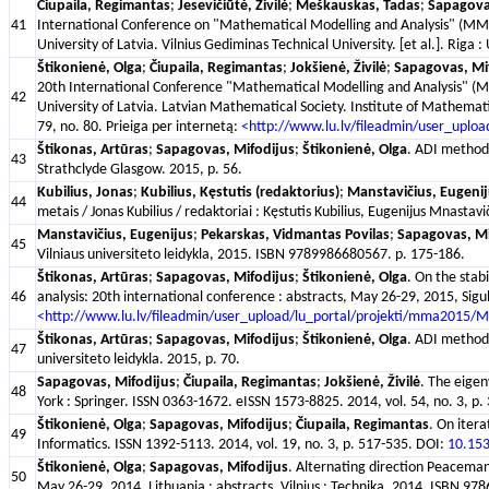
Čiupaila, Regimantas
;
Jesevičiūtė, Živilė
;
Meškauskas, Tadas
;
Sapagova
41
International Conference on "Mathematical Modelling and Analysis" (MMA2
University of Latvia. Vilnius Gediminas Technical University. [et al.]. Riga
Štikonienė, Olga
;
Čiupaila, Regimantas
;
Jokšienė, Živilė
;
Sapagovas, Mi
20th International Conference "Mathematical Modelling and Analysis" (MM
42
University of Latvia. Latvian Mathematical Society. Institute of Mathemati
79, no. 80. Prieiga per internetą:
<http://www.lu.lv/fileadmin/user_uplo
Štikonas, Artūras
;
Sapagovas, Mifodijus
;
Štikonienė, Olga
. ADI method 
43
Strathclyde Glasgow. 2015, p. 56.
Kubilius, Jonas
;
Kubilius, Kęstutis (redaktorius)
;
Manstavičius, Eugenij
44
metais / Jonas Kubilius / redaktoriai : Kęstutis Kubilius, Eugenijus Mnasta
Manstavičius, Eugenijus
;
Pekarskas, Vidmantas Povilas
;
Sapagovas, Mi
45
Vilniaus universiteto leidykla, 2015. ISBN 9789986680567. p. 175-186.
Štikonas, Artūras
;
Sapagovas, Mifodijus
;
Štikonienė, Olga
. On the stab
46
analysis: 20th international conference : abstracts, May 26-29, 2015, Sigu
<http://www.lu.lv/fileadmin/user_upload/lu_portal/projekti/mma2015/
Štikonas, Artūras
;
Sapagovas, Mifodijus
;
Štikonienė, Olga
. ADI method 
47
universiteto leidykla. 2015, p. 70.
Sapagovas, Mifodijus
;
Čiupaila, Regimantas
;
Jokšienė, Živilė
. The eigen
48
York : Springer. ISSN 0363-1672. eISSN 1573-8825. 2014, vol. 54, no. 3, p
Štikonienė, Olga
;
Sapagovas, Mifodijus
;
Čiupaila, Regimantas
. On itera
49
Informatics. ISSN 1392-5113. 2014, vol. 19, no. 3, p. 517-535. DOI:
10.15
Štikonienė, Olga
;
Sapagovas, Mifodijus
. Alternating direction Peacema
50
May 26-29, 2014, Lithuania : abstracts. Vilnius : Technika, 2014. ISBN 97