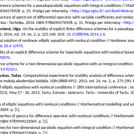
difference schemes for a pseudoparabolic equations with integral conditions // 
86094576928. p. 25. Prieiga per internetą:
<http://inga.vgtu.lt/~art/konf/Abst
ructure of spectrum of differential operator with variable coefficients and non
lnius : Technika, 2014. ISBN 9786094576928. p. 31. Prieiga per internetą:
<http:
onienė, Olga
. On the stability of explicit finite difference schemes for a pseudo
3. 2014, vol. 19, no. 2, p. 225-240. DOI:
10.15388/NA.2014.2.6
.
l solution of nonlinear elliptic equation with nonlocal condition // Nonlinear anal
A.18.4.13970
.
ility of an explicit difference scheme for hyperbolic equations with nonlocal boun
70070
.
erence scheme for a two-dimensional parabolic equation with an integral conditio
013-9210-z
.
skas, Tadas
. Computational experiment for stability analysis of difference sc
uvos mokslų akademijos leidykla. ISSN 0868-4952. 2013, vol. 24, no. 2, p. 275-290.
of elliptic equations with nonlocal conditions // 18th international conference 
 May 27 - 30, 2013, Tartu, Estonia : abstracts. Tartu : University of Tartu. 201
ss of elliptic equations with nonlocal conditions // Mathematical modelling and ana
3069. p. [1].
erties of spectra for difference operator with nonlocal conditions // Mathematic
12. ISBN 9789949233069. p. [1].
hemes for two-dimensional parabolic equation with integral condition // Mathemat
12. ISBN 9789949233069. p. [1].