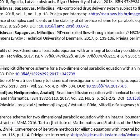
18, Sigulda, Latvia : abstracts. Riga : University of Latvia, 2018. ISBN 978993
islovas
;
Sapagovas, Mifodijus
. PID-controlled drug delivery system subject t
. 2018, vol. 1, no. 1, p. 13. Prieiga per internetą:
<http://nesusws.irb.hr/imag
ence of complex coefficients on the stability of difference scheme for parabolic
 332, p. 228-240. DOI:
10.1016/j.amc.2018.03.072
.
islovas
;
Sapagovas, Mifodijus
. PID-controlled flow-through bioreactor // NSC
ngens Lyngby : Technical University of Denmark. 2017, p. 133-136. Prieiga per i
bility of two–dimensional parabolic equation with an integral boundary conditi
lnius : Technika, 2017. ISBN 9786094760228. eISBN 9786094760211. eISSN 2351-57
i-implicit difference scheme for a two-dimensional parabolic equation with an in
633. DOI:
10.3846/13926292.2017.1342709
.
tion of M-matrices theory to numerical investigation of a nonlinear elliptic equat
 1392-5113. 2017, Vol. 22, No. 4, p. 489-504. DOI:
10.15388/NA.2017.4.5
.
odijus
;
Nečiporenko, Anatolij
. Reaction-diffusion equation with nonlocal bound
cs and Informatics. ISSN 1392-5113. 2017, Vol. 22, No. 2, p. 261-272. DOI:
10.153
 uždaviniai, projektai : [mokomoji knyga] / Vytautas Būda, Mifodijus Sapagovas ; 
ference scheme for two-dimensional parabolic equation with an integral boundar
racts of MMA 2016. Tartu : [Institute of Mathematics and Statistics of the Unive
, Živilė
. Convergence of iterative methods for elliptic equations with integral bo
 no. 118, p. 1-14. Prieiga per internetą:
<https://ejde.math.txstate.edu/Volum