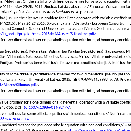
s, Mifodijus
. On the stability of difference schemes for parabolic equation with
011) : May 25-28, 2011, Sigulda, Latvia : abstracts / European Consortium for 
 : University of Latvia, 2011. ISBN 9789984453514. p. 31-31.
fodijus
. On the eigenvalue problem for elliptic operator with variable coefficie
A2015) : May 26-29 2015, Sigulda, Latvia : Abstracts / European Consortium fo
cs and Computer Science of University of Latvia and Vilnius Gediminas Technical 
ad/lu_portal/projekti/mma2015/MMAtezes/Stikoniene.pdf>
.
for two-dimensional pseudo-parabolic equation with integral boundary condition
us (redaktorius)
;
Pekarskas, Vidmantas Povilas (redaktorius)
;
Sapagovas, Mif
vičius, Vidmantas Pekarskas, Mifodijus Sapagovas. Vinius : Vilniaus universiteto 
fodijus
. Profesorius Jonas Kubilius ir Lietuvos matematikos istorija // Kubilius
ility of some three-layer difference schemes for two-dimensional pseudo-parabo
lda, Latvia. Riga : University of Latvia, 2015. ISBN 9789984459998. p. 78. Prieig
MMAtezes/Stikonas.pdf>
.
for two-dimensional pseudo-parabolic equation with integral boundary conditions /
value problem for a one-dimensional differential operator with a variable coeffi
. 345-355. DOI:
10.1007/s10986-014-9247-7
.
tive methods for some elliptic equations with nonlocal conditions // Nonlinear ana
388/NA.2014.3.14
.
n-Rachford method for pseudoparabolic equation with nonlocal conditions // Ma
86094576928. p. 69. Prieiga per internetą:
<http://inga.vgtu.lt/~art/konf/Abst