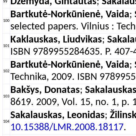
Dzemyda, Gintautas
;
Sakalau
99
Bartkutė-Norkūnienė, Vaida
;
100
selected papers. Vilnius : Te
Kaklauskas, Liudvikas
;
Sakala
101
ISBN 9789955284635. P. 407-4
Bartkutė-Norkūnienė, Vaida
;
102
Technika, 2009. ISBN 97899552
Bakšys, Donatas
;
Sakalauskas
103
8619. 2009, Vol. 15, no. 1, p.
Sakalauskas, Leonidas
;
Žilins
104
10.15388/LMR.2008.18117
.