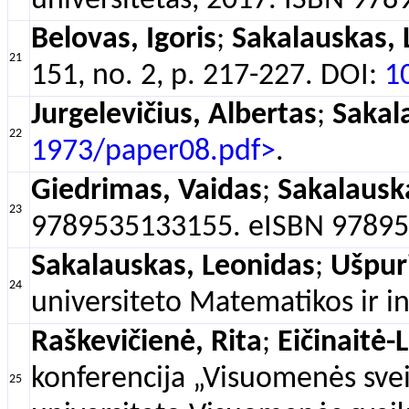
universitetas, 2017. ISBN 978
Belovas, Igoris
;
Sakalauskas, 
21
151, no. 2, p. 217-227. DOI:
1
Jurgelevičius, Albertas
;
Sakal
22
1973/paper08.pdf>
.
Giedrimas, Vaidas
;
Sakalausk
23
9789535133155. eISBN 97895
Sakalauskas, Leonidas
;
Ušpur
24
universiteto Matematikos ir i
Raškevičienė, Rita
;
Eičinaitė
konferencija „Visuomenės sveik
25