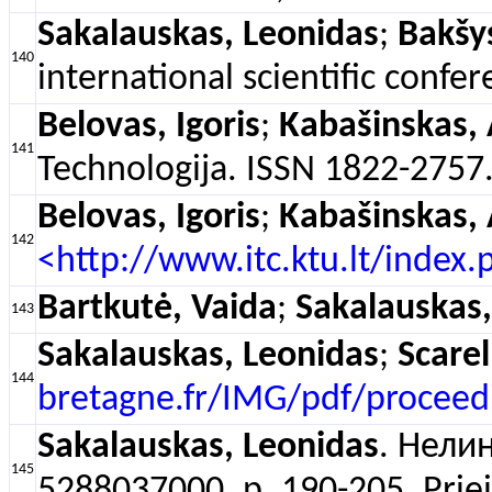
Sakalauskas, Leonidas
;
Bakšy
140
international scientific conf
Belovas, Igoris
;
Kabašinskas, 
141
Technologija. ISSN 1822-2757. 
Belovas, Igoris
;
Kabašinskas, 
142
<http://www.itc.ktu.lt/index
Bartkutė, Vaida
;
Sakalauskas,
143
Sakalauskas, Leonidas
;
Scarel
144
bretagne.fr/IMG/pdf/procee
Sakalauskas, Leonidas
. Нели
145
5288037000. p. 190-205. Priei