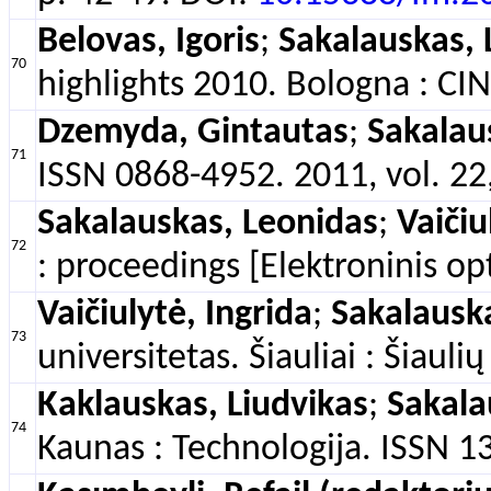
Belovas, Igoris
;
Sakalauskas, 
70
highlights 2010. Bologna : CI
Dzemyda, Gintautas
;
Sakalau
71
ISSN 0868-4952. 2011, vol. 22,
Sakalauskas, Leonidas
;
Vaičiu
72
: proceedings [Elektroninis o
Vaičiulytė, Ingrida
;
Sakalausk
73
universitetas. Šiauliai : Šiaul
Kaklauskas, Liudvikas
;
Sakala
74
Kaunas : Technologija. ISSN 13