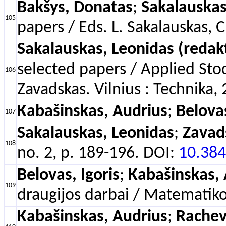
Bakšys, Donatas
;
Sakalauskas
105
papers / Eds. L. Sakalauskas, 
Sakalauskas, Leonidas (redak
selected papers / Applied Stoc
106
Zavadskas. Vilnius : Technika
Kabašinskas, Audrius
;
Belovas
107
Sakalauskas, Leonidas
;
Zavad
108
no. 2, p. 189-196. DOI:
10.384
Belovas, Igoris
;
Kabašinskas, 
109
draugijos darbai / Matematikos
Kabašinskas, Audrius
;
Rachev,