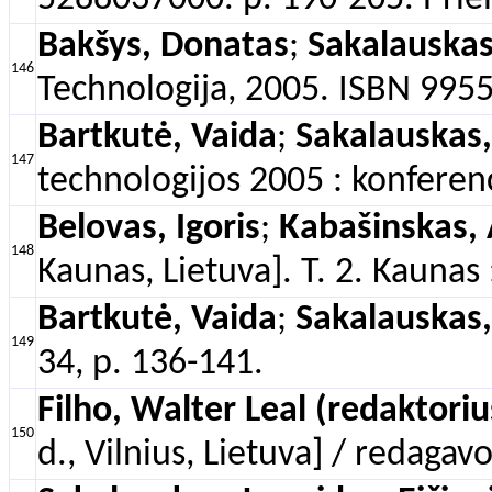
Bakšys, Donatas
;
Sakalauskas
146
Technologija, 2005. ISBN 995
Bartkutė, Vaida
;
Sakalauskas,
147
technologijos 2005 : konferen
Belovas, Igoris
;
Kabašinskas, 
148
Kaunas, Lietuva]. T. 2. Kauna
Bartkutė, Vaida
;
Sakalauskas,
149
34, p. 136-141.
Filho, Walter Leal (redaktoriu
150
d., Vilnius, Lietuva] / redaga