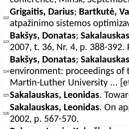
Grigaitis, Darius
;
Bartkutė, V
122
atpažinimo sistemos optimizavi
Bakšys, Donatas
;
Sakalauskas
123
2007, t. 36, Nr. 4, p. 388-392.
Bakšys, Donatas
;
Sakalauskas
environment: proceedings of t
124
Martin-Luther University ... [e
Sakalauskas, Leonidas
. Towar
125
Sakalauskas, Leonidas
. On ap
126
2002, p. 567-570.