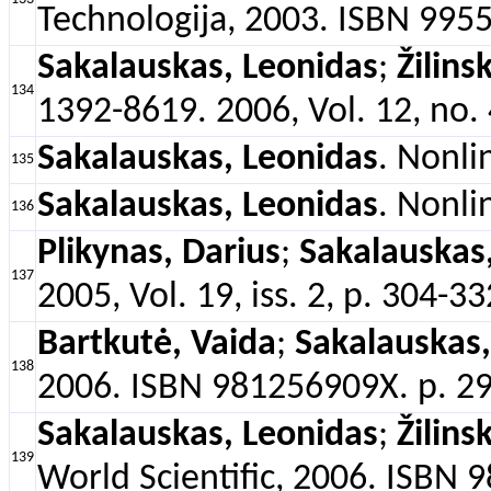
Technologija, 2003. ISBN 995
Sakalauskas, Leonidas
;
Žilins
134
1392-8619. 2006, Vol. 12, no. 
Sakalauskas, Leonidas
. Nonli
135
Sakalauskas, Leonidas
. Nonli
136
Plikynas, Darius
;
Sakalauskas
137
2005, Vol. 19, iss. 2, p. 304-3
Bartkutė, Vaida
;
Sakalauskas,
138
2006. ISBN 981256909X. p. 29
Sakalauskas, Leonidas
;
Žilins
139
World Scientific, 2006. ISBN 