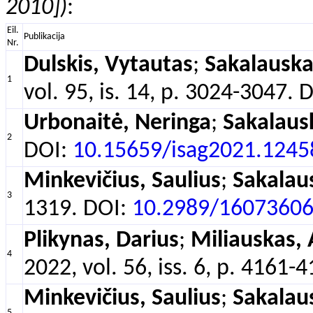
2010])
:
Eil.
Publikacija
Nr.
Dulskis, Vytautas
;
Sakalauska
1
vol. 95, is. 14, p. 3024-3047. 
Urbonaitė, Neringa
;
Sakalaus
2
DOI:
10.15659/isag2021.1245
Minkevičius, Saulius
;
Sakalau
3
1319. DOI:
10.2989/16073606
Plikynas, Darius
;
Miliauskas,
4
2022, vol. 56, iss. 6, p. 4161-
Minkevičius, Saulius
;
Sakalau
5