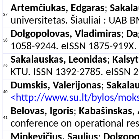
Artemčiukas, Edgaras
;
Sakala
37
universitetas. Šiauliai : UAB 
Dolgopolovas, Vladimiras
;
Da
38
1058-9244. eISSN 1875-919X. 2
Sakalauskas, Leonidas
;
Kalsyt
39
KTU. ISSN 1392-2785. eISSN 202
Dumskis, Valerijonas
;
Sakalau
40
<http://www.su.lt/bylos/mok
Belovas, Igoris
;
Kabašinskas, 
41
conference on operational rese
Minkevičius, Saulius
;
Dolgopo