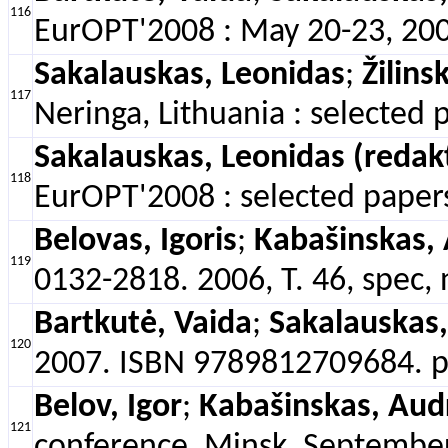
116
EurOPT'2008 : May 20-23, 2008
Sakalauskas, Leonidas
;
Žilins
117
Neringa, Lithuania : selected 
Sakalauskas, Leonidas (redak
118
EurOPT'2008 : selected papers
Belovas, Igoris
;
Kabašinskas, 
119
0132-2818. 2006, T. 46, spec, 
Bartkutė, Vaida
;
Sakalauskas,
120
2007. ISBN 9789812709684. p
Belov, Igor
;
Kabašinskas, Aud
121
conference, Minsk, September 