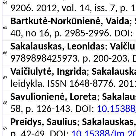
64
9206. 2012, vol. 14, iss. 7, p.
Bartkutė-Norkūnienė, Vaida
;
65
40, no 16, p. 2985-2996. DOI:
Sakalauskas, Leonidas
;
Vaičiu
66
9789898425973. p. 200-203. 
Vaičiulytė, Ingrida
;
Sakalausk
67
leidykla. ISSN 1648-8776. 2011
Savulionienė, Loreta
;
Sakalau
68
58, p. 126-143. DOI:
10.15388
Preidys, Saulius
;
Sakalauskas,
69
p. 42-49. DOI:
10.15388/Im.2