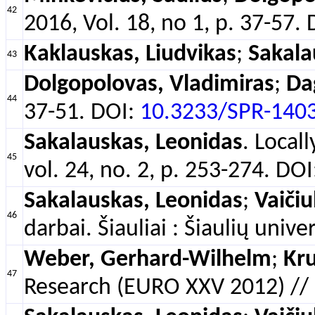
42
2016, Vol. 18, no 1, p. 37-57.
Kaklauskas, Liudvikas
;
Sakala
43
Dolgopolovas, Vladimiras
;
Da
44
37-51. DOI:
10.3233/SPR-140
Sakalauskas, Leonidas
. Local
45
vol. 24, no. 2, p. 253-274. DO
Sakalauskas, Leonidas
;
Vaičiu
46
darbai. Šiauliai : Šiaulių univ
Weber, Gerhard-Wilhelm
;
Kru
47
Research (EURO XXV 2012) // O