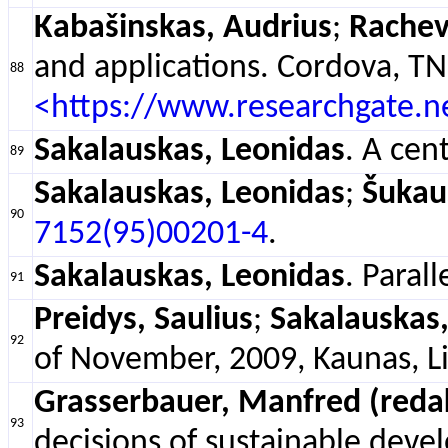
Kabašinskas, Audrius
;
Rachev,
and applications. Cordova, TN 
88
<https://www.researchgate.n
Sakalauskas, Leonidas
. A cen
89
Sakalauskas, Leonidas
;
Šukaus
90
7152(95)00201-4
.
Sakalauskas, Leonidas
. Paral
91
Preidys, Saulius
;
Sakalauskas,
92
of November, 2009, Kaunas, Li
Grasserbauer, Manfred (reda
93
decisions of sustainable deve