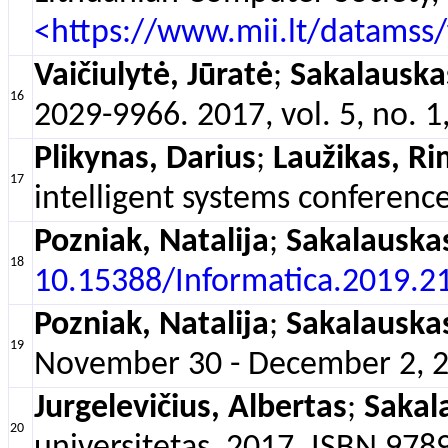
<https://www.mii.lt/datamss
Vaičiulytė, Jūratė
;
Sakalauska
16
2029-9966. 2017, vol. 5, no. 1
Plikynas, Darius
;
Laužikas, R
17
intelligent systems conferen
Pozniak, Natalija
;
Sakalauska
18
10.15388/Informatica.2019.2
Pozniak, Natalija
;
Sakalauska
19
November 30 - December 2, 201
Jurgelevičius, Albertas
;
Sakal
20