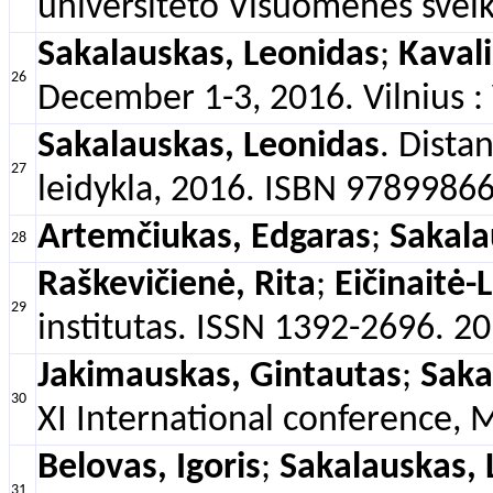
universiteto Visuomenės sveik
Sakalauskas, Leonidas
;
Kaval
26
December 1-3, 2016. Vilnius :
Sakalauskas, Leonidas
. Dista
27
leidykla, 2016. ISBN 97899866
Artemčiukas, Edgaras
;
Sakala
28
Raškevičienė, Rita
;
Eičinaitė
29
institutas. ISSN 1392-2696. 20
Jakimauskas, Gintautas
;
Saka
30
XI International conference, 
Belovas, Igoris
;
Sakalauskas, 
31