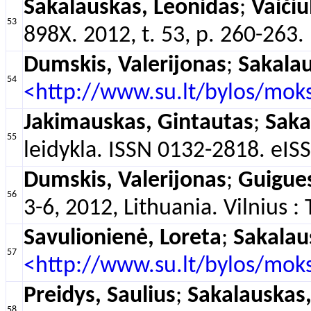
Sakalauskas, Leonidas
;
Vaičiu
53
898X. 2012, t. 53, p. 260-263.
Dumskis, Valerijonas
;
Sakalau
54
<http://www.su.lt/bylos/mok
Jakimauskas, Gintautas
;
Saka
55
leidykla. ISSN 0132-2818. eIS
Dumskis, Valerijonas
;
Guigues
56
3-6, 2012, Lithuania. Vilnius
Savulionienė, Loreta
;
Sakalau
57
<http://www.su.lt/bylos/moks
Preidys, Saulius
;
Sakalauskas,
58