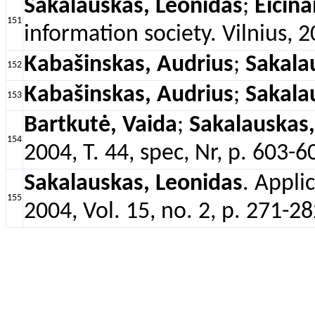
Sakalauskas, Leonidas
;
Eičina
151
information society. Vilnius,
Kabašinskas, Audrius
;
Sakala
152
Kabašinskas, Audrius
;
Sakala
153
Bartkutė, Vaida
;
Sakalauskas,
154
2004, T. 44, spec, Nr, p. 603-
Sakalauskas, Leonidas
. Appli
155
2004, Vol. 15, no. 2, p. 271-28