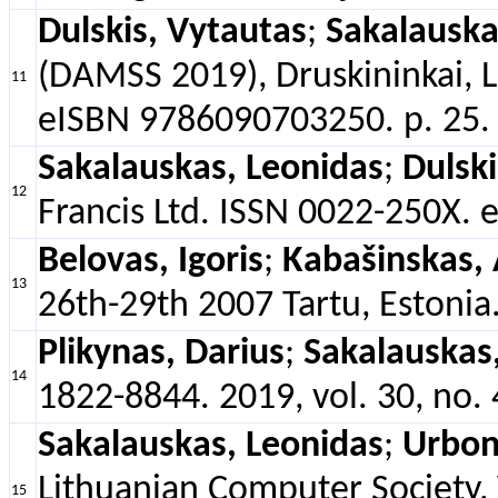
Dulskis, Vytautas
;
Sakalauska
(DAMSS 2019), Druskininkai, L
11
eISBN 9786090703250. p. 25.
Sakalauskas, Leonidas
;
Dulski
12
Francis Ltd. ISSN 0022-250X. e
Belovas, Igoris
;
Kabašinskas, 
13
26th-29th 2007 Tartu, Estonia.
Plikynas, Darius
;
Sakalauskas
14
1822-8844. 2019, vol. 30, no. 
Sakalauskas, Leonidas
;
Urbon
Lithuanian Computer Society, 
15