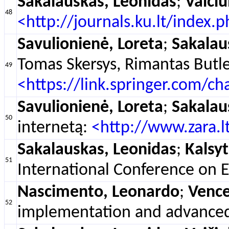
Sakalauskas, Leonidas
;
Vaičiu
48
<http://journals.ku.lt/index.
Savulionienė, Loreta
;
Sakalau
Tomas Skersys, Rimantas Butle
49
<https://link.springer.com/c
Savulionienė, Loreta
;
Sakalau
50
internetą:
<http://www.zara.l
Sakalauskas, Leonidas
;
Kalsyt
51
International Conference on E
Nascimento, Leonardo
;
Vence
52
implementation and advanced a