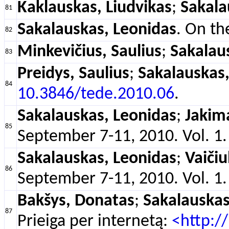
Kaklauskas, Liudvikas
;
Sakala
81
Sakalauskas, Leonidas
. On th
82
Minkevičius, Saulius
;
Sakalau
83
Preidys, Saulius
;
Sakalauskas,
84
10.3846/tede.2010.06
.
Sakalauskas, Leonidas
;
Jakim
85
September 7-11, 2010. Vol. 1.
Sakalauskas, Leonidas
;
Vaičiu
86
September 7-11, 2010. Vol. 1.
Bakšys, Donatas
;
Sakalauskas
87
Prieiga per internetą:
<http://