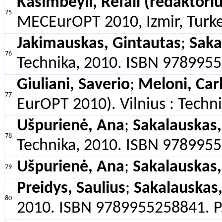
Kasımbeyli, Refail (redaktoriu
75
MECEurOPT 2010, Izmir, Turkey,
Jakimauskas, Gintautas
;
Saka
76
Technika, 2010. ISBN 97899552
Giuliani, Saverio
;
Meloni, Car
77
EurOPT 2010). Vilnius : Techn
Ušpurienė, Ana
;
Sakalauskas,
78
Technika, 2010. ISBN 97899552
Ušpurienė, Ana
;
Sakalauskas,
79
Preidys, Saulius
;
Sakalauskas,
80
2010. ISBN 9789955258841. P.