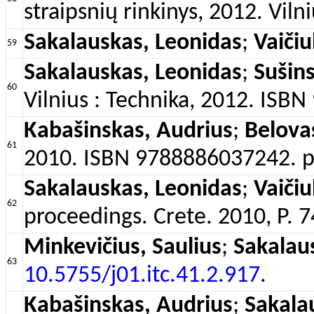
straipsnių rinkinys, 2012. Viln
Sakalauskas, Leonidas
;
Vaičiu
59
Sakalauskas, Leonidas
;
Sušins
60
Vilnius : Technika, 2012. ISB
Kabašinskas, Audrius
;
Belovas
61
2010. ISBN 9788886037242. p
Sakalauskas, Leonidas
;
Vaičiu
62
proceedings. Crete. 2010, P. 7
Minkevičius, Saulius
;
Sakalau
63
10.5755/j01.itc.41.2.917
.
Kabašinskas, Audrius
;
Sakala