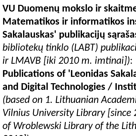
VU Duomenų mokslo ir skaitmeni
Matematikos ir informatikos ins
Sakalauskas' publikacijų sąraša
bibliotekų tinklo (LABT) publika
ir LMAVB [iki 2010 m. imtinai])
:
Publications of 'Leonidas Sakal
and Digital Technologies / Ins
(based on 1. Lithuanian Academ
Vilnius University Library [sinc
of Wroblewski Library of the Lit