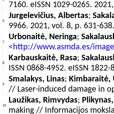
7160. eISSN 1029-0265. 2021, v
Jurgelevičius, Albertas
;
Sakal
6
9966. 2021, vol. 8, p. 631-638
Urbonaitė, Neringa
;
Sakalaus
7
<http://www.asmda.es/ima
Karbauskaitė, Rasa
;
Sakalaus
8
ISSN 0868-4952. eISSN 1822-88
Smalakys, Linas
;
Kimbaraitė, 
9
// Laser-induced damage in opt
Laužikas, Rimvydas
;
Plikynas,
10
making // Informacijos mokslai