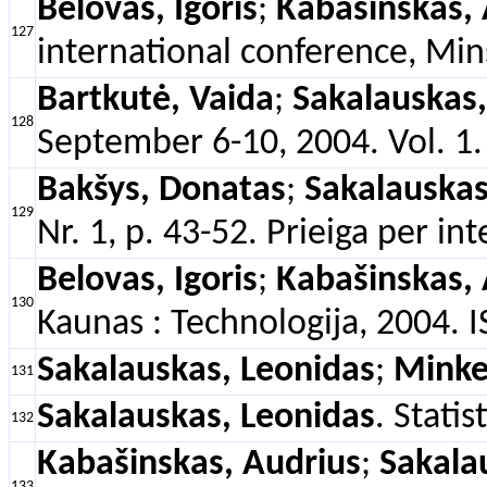
Belovas, Igoris
;
Kabašinskas, 
127
international conference, Min
Bartkutė, Vaida
;
Sakalauskas,
128
September 6-10, 2004. Vol. 1.
Bakšys, Donatas
;
Sakalauskas
129
Nr. 1, p. 43-52. Prieiga per in
Belovas, Igoris
;
Kabašinskas, 
130
Kaunas : Technologija, 2004.
Sakalauskas, Leonidas
;
Minkev
131
Sakalauskas, Leonidas
. Stati
132
Kabašinskas, Audrius
;
Sakala
133