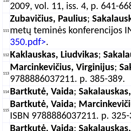
110
2009, vol. 11, iss. 4, p. 641-66
Zubavičius, Paulius
;
Sakalaus
metų teminės konferencijos IN
111
350.pdf>
.
Kaklauskas, Liudvikas
;
Sakala
112
Marcinkevičius, Virginijus
;
Sa
113
9788886037211. p. 385-389.
Bartkutė, Vaida
;
Sakalauskas,
114
Bartkutė, Vaida
;
Marcinkevičiu
115
ISBN 9788886037211. p. 325-
Bartkutė, Vaida
;
Sakalauskas,