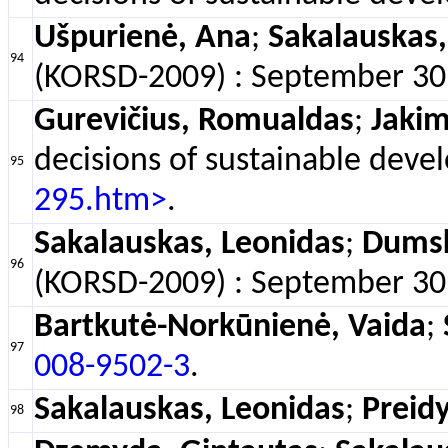
Ušpurienė, Ana
;
Sakalauskas,
94
(KORSD-2009) : September 30 -
Gurevičius, Romualdas
;
Jakim
decisions of sustainable deve
95
295.htm>
.
Sakalauskas, Leonidas
;
Dumsk
96
(KORSD-2009) : September 30 -
Bartkutė-Norkūnienė, Vaida
;
97
008-9502-3
.
Sakalauskas, Leonidas
;
Preidy
98