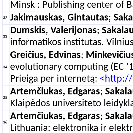
Minsk : Publishing center of
Jakimauskas, Gintautas
;
Saka
32
Dumskis, Valerijonas
;
Sakalau
33
informatikos institutas. Vilni
Greičius, Edvinas
;
Minkevičius
evolutionary computing (EC '
34
Prieiga per internetą:
<http:/
Artemčiukas, Edgaras
;
Sakala
35
Klaipėdos universiteto leidykl
Artemčiukas, Edgaras
;
Sakala
36
Lithuania: elektronika ir elek